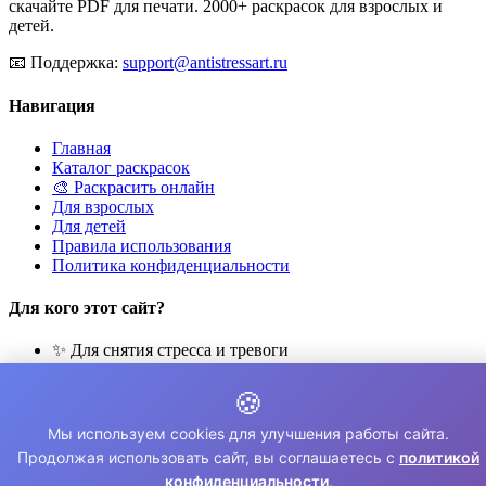
скачайте PDF для печати. 2000+ раскрасок для взрослых и
детей.
📧
Поддержка:
support@antistressart.ru
Навигация
Главная
Каталог раскрасок
🎨 Раскрасить онлайн
Для взрослых
Для детей
Правила использования
Политика конфиденциальности
Для кого этот сайт?
✨ Для снятия стресса и тревоги
🎨 Для развития креативности
🧘 Для медитации и расслабления
🍪
👨‍👩‍👧‍👦 Для семейного досуга
Мы используем cookies для улучшения работы сайта.
© 2026 Раскраски Антистресс. Все права защищены.
Продолжая использовать сайт, вы соглашаетесь с
политикой
конфиденциальности
.
⚠️ Все раскраски для личного использования. Коммерческое