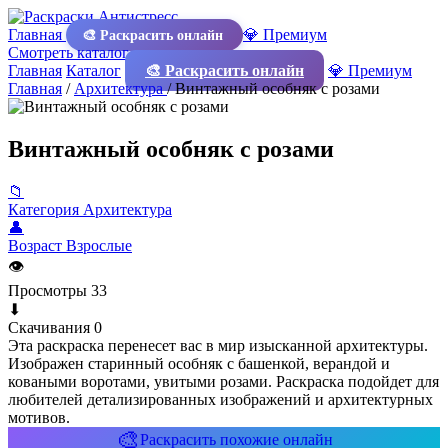
Главная
💎 Премиум
🎨 Раскрасить онлайн
Смотреть каталог
Главная
Каталог
🎨 Раскрасить онлайн
💎 Премиум
Главная
/
Архитектура
/
Винтажный особняк с розами
Винтажный особняк с розами
📁
Категория
Архитектура
👤
Возраст
Взрослые
👁
Просмотры
33
⬇
Скачивания
0
Эта раскраска перенесет вас в мир изысканной архитектуры.
Изображен старинный особняк с башенкой, верандой и
коваными воротами, увитыми розами. Раскраска подойдет для
любителей детализированных изображений и архитектурных
мотивов.
🎨
Раскрасить похожие онлайн