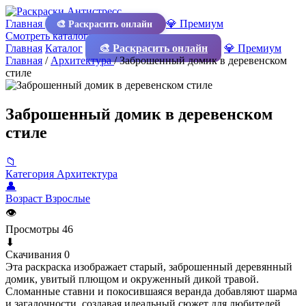
Главная
💎 Премиум
🎨 Раскрасить онлайн
Смотреть каталог
Главная
Каталог
🎨 Раскрасить онлайн
💎 Премиум
Главная
/
Архитектура
/
Заброшенный домик в деревенском
стиле
Заброшенный домик в деревенском
стиле
📁
Категория
Архитектура
👤
Возраст
Взрослые
👁
Просмотры
46
⬇
Скачивания
0
Эта раскраска изображает старый, заброшенный деревянный
домик, увитый плющом и окруженный дикой травой.
Сломанные ставни и покосившаяся веранда добавляют шарма
и загадочности, создавая идеальный сюжет для любителей