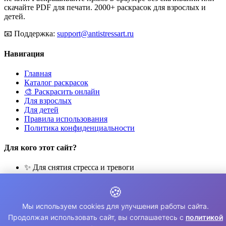
скачайте PDF для печати. 2000+ раскрасок для взрослых и
детей.
📧
Поддержка:
support@antistressart.ru
Навигация
Главная
Каталог раскрасок
🎨 Раскрасить онлайн
Для взрослых
Для детей
Правила использования
Политика конфиденциальности
Для кого этот сайт?
✨ Для снятия стресса и тревоги
🎨 Для развития креативности
🧘 Для медитации и расслабления
🍪
👨‍👩‍👧‍👦 Для семейного досуга
Мы используем cookies для улучшения работы сайта.
© 2026 Раскраски Антистресс. Все права защищены.
Продолжая использовать сайт, вы соглашаетесь с
политикой