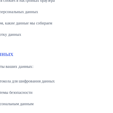
я cookies в настройках браузера
 персональных данных
м, какие данные мы собираем
ботку данных
нных
ты ваших данных:
токола для шифрования данных
темы безопасности
рсональным данным