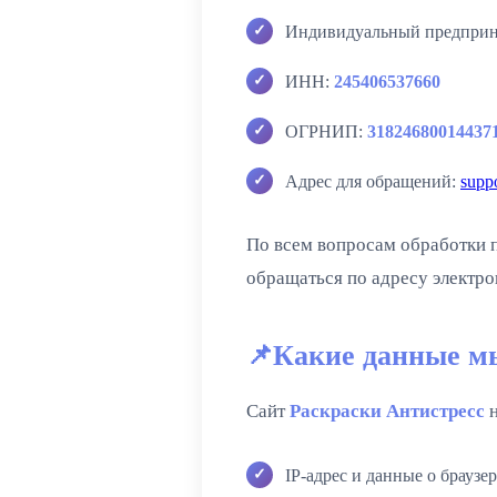
Индивидуальный предпри
ИНН:
245406537660
ОГРНИП:
31824680014437
Адрес для обращений:
suppo
По всем вопросам обработки п
обращаться по адресу электро
Какие данные м
Сайт
Раскраски Антистресс
н
IP-адрес и данные о браузер