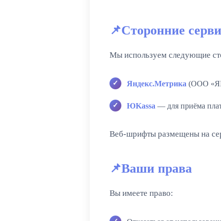
Сторонние серв
Мы используем следующие ст
Яндекс.Метрика
(ООО «ЯН
ЮKassa
— для приёма плат
Веб-шрифты размещены на сер
Ваши права
Вы имеете право: