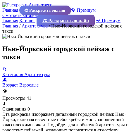
Главная
💎 Премиум
🎨 Раскрасить онлайн
Смотреть каталог
Главная
Каталог
🎨 Раскрасить онлайн
💎 Премиум
Главная
/
Архитектура
/
Нью-Йоркский городской пейзаж с
такси
Нью-Йоркский городской пейзаж с
такси
📁
Категория
Архитектура
👤
Возраст
Взрослые
👁
Просмотры
41
⬇
Скачивания
0
Эта раскраска изображает детальный городской пейзаж Нью-
Йорка, включая известные небоскребы и мост, заполненный
классическими такси. Подойдет для любителей архитектуры и
городских пейзажей, желающих погрузиться в атмосферу