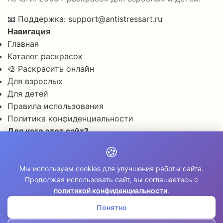
📧
Поддержка:
support@antistressart.ru
Навигация
Главная
Каталог раскрасок
🎨 Раскрасить онлайн
Для взрослых
Для детей
Правила использования
Политика конфиденциальности
Для кого этот сайт?
✨ Для снятия стресса и тревоги
🍪
🎨 Для развития креативности
🧘 Для медитации и расслабления
Мы используем cookies для улучшения работы сайта.
Продолжая использовать сайт, вы соглашаетесь с
👨‍👩‍👧‍👦 Для семейного досуга
политикой конфиденциальности
.
© 2026 Раскраски Антистресс. Все права
защищены.
Понятно