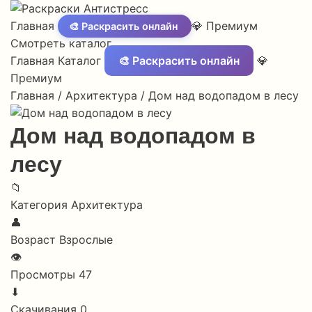
Главная
💎 Премиум
🎨 Раскрасить онлайн
Смотреть каталог
Главная
Каталог
🎨 Раскрасить онлайн
💎
Премиум
Главная
/
Архитектура
/
Дом над водопадом в лесу
Дом над водопадом в
лесу
📁
Категория
Архитектура
👤
Возраст
Взрослые
👁
Просмотры
47
⬇
Скачивания
0