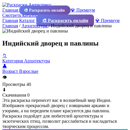
Главная
💎 Премиум
🎨 Раскрасить онлайн
Смотреть каталог
Главная
Каталог
🎨 Раскрасить онлайн
💎 Премиум
Главная
/
Архитектура
/
Индийский дворец и павлины
Индийский дворец и павлины
📁
Категория
Архитектура
👤
Возраст
Взрослые
👁
Просмотры
40
⬇
Скачивания
0
Эта раскраска перенесет вас в волшебный мир Индии.
Изображен прекрасный дворец с изящными арками и
узорами, а на переднем плане красуются два павлина.
Раскраска подойдет для любителей архитектуры и
экзотических птиц, позволит расслабиться и насладиться
творческим процессом.