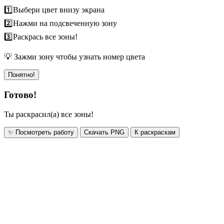
1️⃣
Выбери цвет внизу экрана
2️⃣
Нажми на подсвеченную зону
3️⃣
Раскрась все зоны!
💡 Зажми зону чтобы узнать номер цвета
Понятно!
Готово!
Ты раскрасил(а) все зоны!
✨ Посмотреть работу
Скачать PNG
К раскраскам