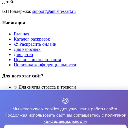
детей.
📧
Поддержка:
support@antistressart.ru
Навигация
Главная
Каталог раскрасок
🎨 Раскрасить онлайн
Для взрослых
Для детей
Правила использования
Политика конфиденциальности
Для кого этот сайт?
✨ Для снятия стресса и тревоги
🎨 Для развития креативности
🧘 Для медитации и расслабления
🍪
👨‍👩‍👧‍👦 Для семейного досуга
Мы используем cookies для улучшения работы сайта.
© 2026 Раскраски Антистресс. Все права защищены.
Продолжая использовать сайт, вы соглашаетесь с
политикой
конфиденциальности
.
⚠️ Все раскраски для личного использования. Коммерческое