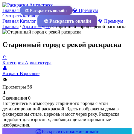
Главная
💎 Премиум
🎨 Раскрасить онлайн
Смотреть каталог
Главная
Каталог
🎨 Раскрасить онлайн
💎 Премиум
Главная
/
Архитектура
/
Старинный город с рекой раскраска
Старинный город с рекой раскраска
📁
Категория
Архитектура
👤
Возраст
Взрослые
👁
Просмотры
56
⬇
Скачивания
0
Погрузитесь в атмосферу старинного города с этой
детализированной раскраской. Здесь изображены дома в
фахверковом стиле, церковь и мост через реку. Раскраска
подойдет для взрослых, любящих детализированные
изображения.
🎨
Раскрасить похожие онлайн