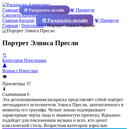
Главная
💎 Премиум
🎨 Раскрасить онлайн
Смотреть каталог
Главная
Каталог
🎨 Раскрасить онлайн
💎 Премиум
Главная
/
Персонажи
/
Портрет Элвиса Пресли
Портрет Элвиса Пресли
📁
Категория
Персонажи
👤
Возраст
Взрослые
👁
Просмотры
37
⬇
Скачивания
0
Эта детализированная раскраска представляет собой портрет
легендарного исполнителя Элвиса Пресли, запечатленного в
моменты его триумфа. Четкие линии подчеркивают
характерные черты лица и знаменитую прическу. Идеально
подойдет для поклонников музыки и всех, кто ценит
классический стиль. Возрастная категория: взрослые.