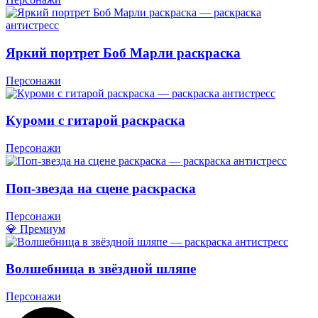
Яркий портрет Боб Марли раскраска
Персонажи
Куроми с гитарой раскраска
Персонажи
Поп-звезда на сцене раскраска
Персонажи
💎 Премиум
Волшебница в звёздной шляпе
Персонажи