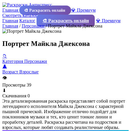
Главная
💎 Премиум
🎨 Раскрасить онлайн
Смотреть каталог
Главная
Каталог
🎨 Раскрасить онлайн
💎 Премиум
Главная
/
Персонажи
/
Портрет Майкла Джексона
Портрет Майкла Джексона
📁
Категория
Персонажи
👤
Возраст
Взрослые
👁
Просмотры
39
⬇
Скачивания
0
Эта детализированная раскраска представляет собой портрет
легендарного исполнителя Майкла Джексона с характерной
пышной прической. Изображение отлично подойдет для
поклонников музыки и тех, кто ценит тонкие линии и
проработку деталей. Раскраска рассчитана на подростков и
взрослых, которые любят создавать реалистичные образы.