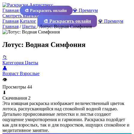
Главная
💎 Премиум
🎨 Раскрасить онлайн
Смотреть каталог
Главная
Каталог
🎨 Раскрасить онлайн
💎 Премиум
Главная
/
Цветы
/
Лотус: Водная Симфония
Лотус: Водная Симфония
📁
Категория
Цветы
👤
Возраст
Взрослые
👁
Просмотры
44
⬇
Скачивания
2
Эта изящная раскраска изображает величественный цветок
лотоса, распускающийся над спокойной водной гладью.
Детально прорисованные лепестки и листья создают
ощущение умиротворения и гармонии. Раскраска подойдет
как для взрослых, так и для подростков, ищущих спокойное и
медитативное занятие.