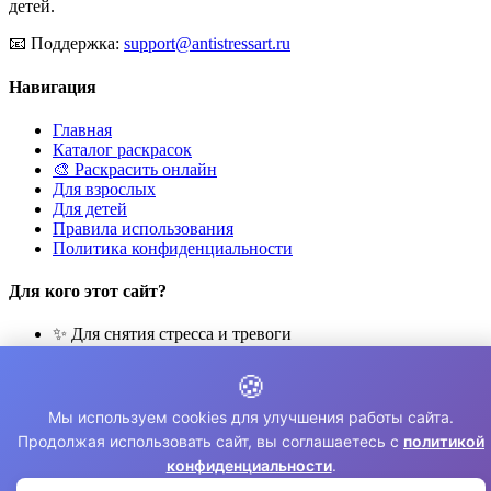
детей.
📧
Поддержка:
support@antistressart.ru
Навигация
Главная
Каталог раскрасок
🎨 Раскрасить онлайн
Для взрослых
Для детей
Правила использования
Политика конфиденциальности
Для кого этот сайт?
✨ Для снятия стресса и тревоги
🎨 Для развития креативности
🧘 Для медитации и расслабления
🍪
👨‍👩‍👧‍👦 Для семейного досуга
Мы используем cookies для улучшения работы сайта.
© 2026 Раскраски Антистресс. Все права защищены.
Продолжая использовать сайт, вы соглашаетесь с
политикой
конфиденциальности
.
⚠️ Все раскраски для личного использования. Коммерческое