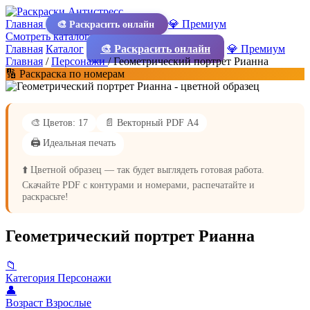
Главная
💎 Премиум
🎨 Раскрасить онлайн
Смотреть каталог
Главная
Каталог
🎨 Раскрасить онлайн
💎 Премиум
Главная
/
Персонажи
/
Геометрический портрет Рианна
🔢 Раскраска по номерам
🎨 Цветов: 17
📄 Векторный PDF А4
🖨️ Идеальная печать
⬆️ Цветной образец — так будет выглядеть готовая работа.
Скачайте PDF с контурами и номерами, распечатайте и
раскрасьте!
Геометрический портрет Рианна
📁
Категория
Персонажи
👤
Возраст
Взрослые