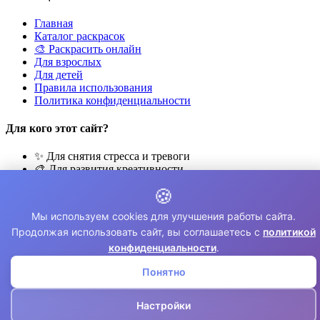
Главная
Каталог раскрасок
🎨 Раскрасить онлайн
Для взрослых
Для детей
Правила использования
Политика конфиденциальности
Для кого этот сайт?
✨ Для снятия стресса и тревоги
🎨 Для развития креативности
🧘 Для медитации и расслабления
🍪
👨‍👩‍👧‍👦 Для семейного досуга
Мы используем cookies для улучшения работы сайта.
© 2026 Раскраски Антистресс. Все права защищены.
Продолжая использовать сайт, вы соглашаетесь с
политикой
⚠️ Все раскраски для личного использования. Коммерческое
конфиденциальности
.
использование запрещено.
Понятно
Настройки