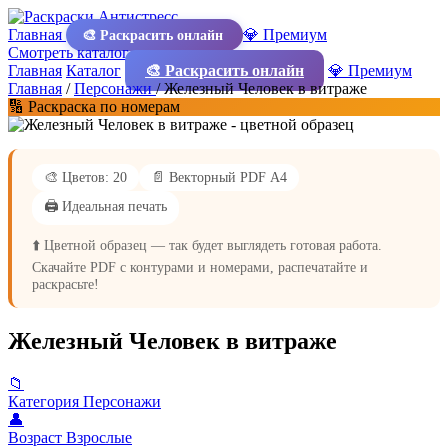
Главная
💎 Премиум
🎨 Раскрасить онлайн
Смотреть каталог
Главная
Каталог
🎨 Раскрасить онлайн
💎 Премиум
Главная
/
Персонажи
/
Железный Человек в витраже
🔢 Раскраска по номерам
🎨 Цветов: 20
📄 Векторный PDF А4
🖨️ Идеальная печать
⬆️ Цветной образец — так будет выглядеть готовая работа.
Скачайте PDF с контурами и номерами, распечатайте и
раскрасьте!
Железный Человек в витраже
📁
Категория
Персонажи
👤
Возраст
Взрослые