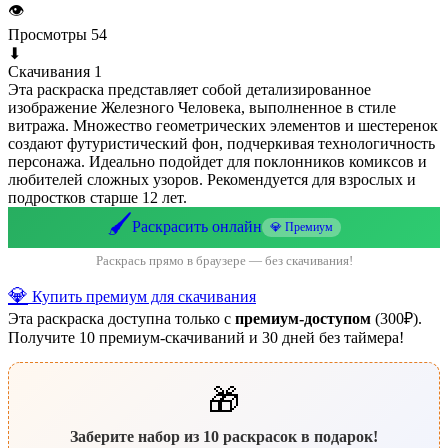
👁
Просмотры
54
⬇
Скачивания
1
Эта раскраска представляет собой детализированное
изображение Железного Человека, выполненное в стиле
витража. Множество геометрических элементов и шестеренок
создают футуристический фон, подчеркивая технологичность
персонажа. Идеально подойдет для поклонников комиксов и
любителей сложных узоров. Рекомендуется для взрослых и
подростков старше 12 лет.
🖌️
Раскрасить онлайн
💎 Премиум
Раскрась прямо в браузере — без скачивания!
💎
Купить премиум для скачивания
Эта раскраска доступна только с
премиум-доступом
(300₽).
Получите 10 премиум-скачиваний и 30 дней без таймера!
🎁
Заберите набор из 10 раскрасок в подарок!