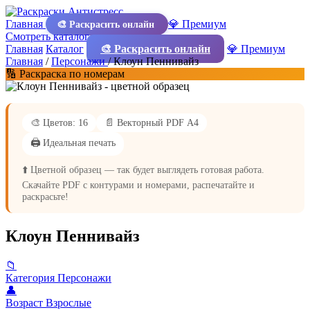
Главная
💎 Премиум
🎨 Раскрасить онлайн
Смотреть каталог
Главная
Каталог
🎨 Раскрасить онлайн
💎 Премиум
Главная
/
Персонажи
/
Клоун Пеннивайз
🔢 Раскраска по номерам
🎨 Цветов: 16
📄 Векторный PDF А4
🖨️ Идеальная печать
⬆️ Цветной образец — так будет выглядеть готовая работа.
Скачайте PDF с контурами и номерами, распечатайте и
раскрасьте!
Клоун Пеннивайз
📁
Категория
Персонажи
👤
Возраст
Взрослые