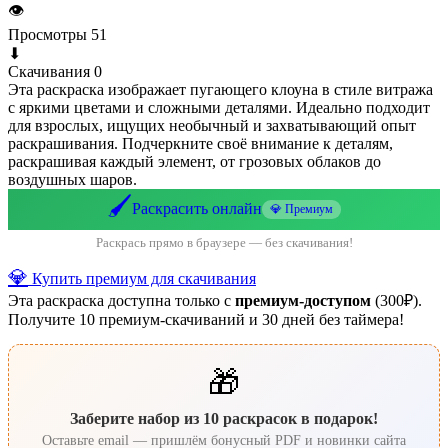
👁
Просмотры
51
⬇
Скачивания
0
Эта раскраска изображает пугающего клоуна в стиле витража
с яркими цветами и сложными деталями. Идеально подходит
для взрослых, ищущих необычный и захватывающий опыт
раскрашивания. Подчеркните своё внимание к деталям,
раскрашивая каждый элемент, от грозовых облаков до
воздушных шаров.
🖌️
Раскрасить онлайн
💎 Премиум
Раскрась прямо в браузере — без скачивания!
💎
Купить премиум для скачивания
Эта раскраска доступна только с
премиум-доступом
(300₽).
Получите 10 премиум-скачиваний и 30 дней без таймера!
🎁
Заберите набор из 10 раскрасок в подарок!
Оставьте email — пришлём бонусный PDF и новинки сайта