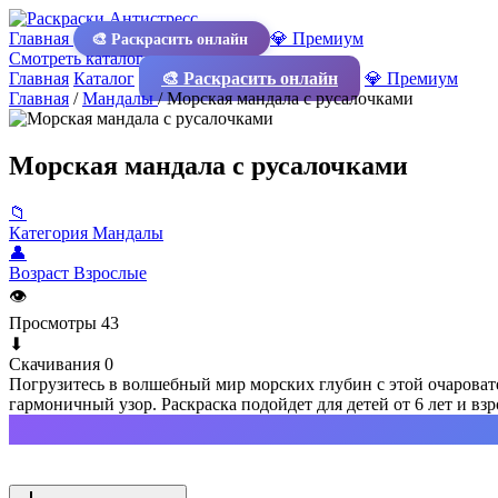
Главная
💎 Премиум
🎨 Раскрасить онлайн
Смотреть каталог
Главная
Каталог
🎨 Раскрасить онлайн
💎 Премиум
Главная
/
Мандалы
/
Морская мандала с русалочками
Морская мандала с русалочками
📁
Категория
Мандалы
👤
Возраст
Взрослые
👁
Просмотры
43
⬇
Скачивания
0
Погрузитесь в волшебный мир морских глубин с этой очароват
гармоничный узор. Раскраска подойдет для детей от 6 лет и в