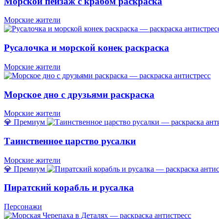
Морской пейзаж с крабом раскраска
Морские жители
Русалочка и морской конек раскраска
Морские жители
Морское дно с друзьями раскраска
Морские жители
💎 Премиум
Таинственное царство русалки
Морские жители
💎 Премиум
Пиратский корабль и русалка
Персонажи