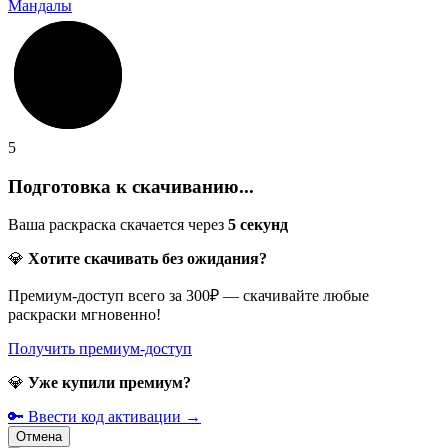
Мандалы
5
Подготовка к скачиванию...
Ваша раскраска скачается через
5
секунд
💎
Хотите скачивать без ожидания?
Премиум-доступ всего за 300₽ — скачивайте любые
раскраски мгновенно!
Получить премиум-доступ
💎
Уже купили премиум?
🔑 Ввести код активации →
Отмена