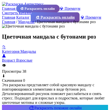
Главная
💎 Премиум
🎨 Раскрасить онлайн
Смотреть каталог
Главная
Каталог
🎨 Раскрасить онлайн
💎 Премиум
Главная
/
Мандалы
/
Цветочная мандала с бутонами роз
Цветочная мандала с бутонами роз
📁
Категория
Мандалы
👤
Возраст
Взрослые
👁
Просмотры
38
⬇
Скачивания
0
Эта раскраска представляет собой красивую мандалу с
повторяющимися элементами в виде бутонов роз.
Детализированный рисунок поможет расслабиться и снять
стресс. Подходит для взрослых и подростков, которые любят
цветочные мотивы и сложные узоры.
🎨
Раскрасить похожие онлайн