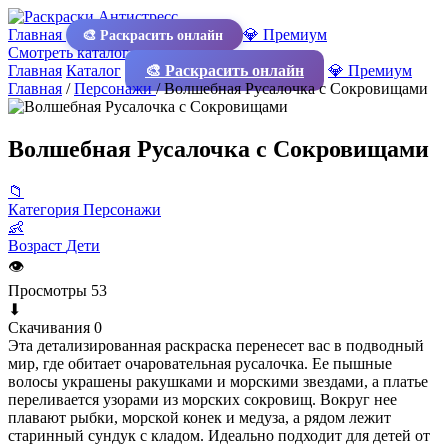
Главная
💎 Премиум
🎨 Раскрасить онлайн
Смотреть каталог
Главная
Каталог
🎨 Раскрасить онлайн
💎 Премиум
Главная
/
Персонажи
/
Волшебная Русалочка с Сокровищами
Волшебная Русалочка с Сокровищами
📁
Категория
Персонажи
👶
Возраст
Дети
👁
Просмотры
53
⬇
Скачивания
0
Эта детализированная раскраска перенесет вас в подводный
мир, где обитает очаровательная русалочка. Ее пышные
волосы украшены ракушками и морскими звездами, а платье
переливается узорами из морских сокровищ. Вокруг нее
плавают рыбки, морской конек и медуза, а рядом лежит
старинный сундук с кладом. Идеально подходит для детей от