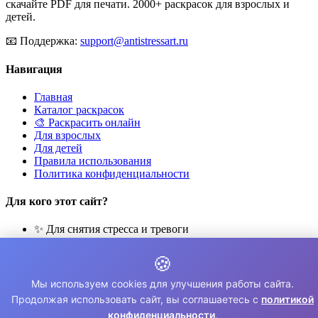
скачайте PDF для печати. 2000+ раскрасок для взрослых и
детей.
📧
Поддержка:
support@antistressart.ru
Навигация
Главная
Каталог раскрасок
🎨 Раскрасить онлайн
Для взрослых
Для детей
Правила использования
Политика конфиденциальности
Для кого этот сайт?
✨ Для снятия стресса и тревоги
🎨 Для развития креативности
🧘 Для медитации и расслабления
🍪
👨‍👩‍👧‍👦 Для семейного досуга
Мы используем cookies для улучшения работы сайта.
© 2026 Раскраски Антистресс. Все права защищены.
Продолжая использовать сайт, вы соглашаетесь с
политикой
конфиденциальности
.
⚠️ Все раскраски для личного использования. Коммерческое