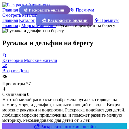
Главная
💎 Премиум
🎨 Раскрасить онлайн
Смотреть каталог
Главная
Каталог
🎨 Раскрасить онлайн
💎 Премиум
Главная
/
Морские жители
/
Русалка и дельфин на берегу
Русалка и дельфин на берегу
📁
Категория
Морские жители
👶
Возраст
Дети
👁
Просмотры
57
⬇
Скачивания
0
На этой милой раскраске изображена русалка, сидящая на
камне у моря, и дельфин, выпрыгивающий из воды. Вокруг
морские ракушки и водоросли. Раскраска подойдет для детей,
любящих морские приключения, и поможет развить мелкую
моторику. Рекомендовано для детей от 5 лет.
🎨
Раскрасить похожие онлайн