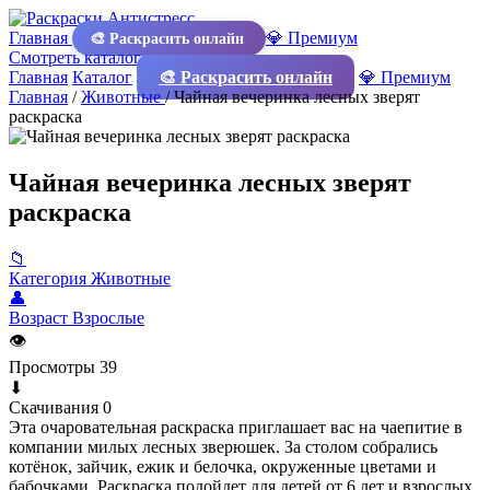
Главная
💎 Премиум
🎨 Раскрасить онлайн
Смотреть каталог
Главная
Каталог
🎨 Раскрасить онлайн
💎 Премиум
Главная
/
Животные
/
Чайная вечеринка лесных зверят
раскраска
Чайная вечеринка лесных зверят
раскраска
📁
Категория
Животные
👤
Возраст
Взрослые
👁
Просмотры
39
⬇
Скачивания
0
Эта очаровательная раскраска приглашает вас на чаепитие в
компании милых лесных зверюшек. За столом собрались
котёнок, зайчик, ежик и белочка, окруженные цветами и
бабочками. Раскраска подойдет для детей от 6 лет и взрослых,