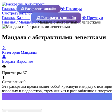
Главная
💎 Премиум
🎨 Раскрасить онлайн
Смотреть каталог
Главная
Каталог
🎨 Раскрасить онлайн
💎 Премиум
Главная
/
Мандалы
/
Мандала с абстрактными лепестками
Мандала с абстрактными лепестками
📁
Категория
Мандалы
👤
Возраст
Взрослые
👁
Просмотры
37
⬇
Скачивания
0
Эта раскраска представляет собой красивую мандалу с повтор
взрослых и подростков, стремящихся к расслаблению и творче