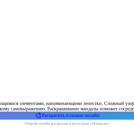
яющимися элементами, напоминающими лепестки. Сложный узор в 
скому самовыражению. Раскрашивание мандалы поможет сосредот
🎨
Раскрасить похожие онлайн
Открой онлайн-раскраски в категории «Мандалы»