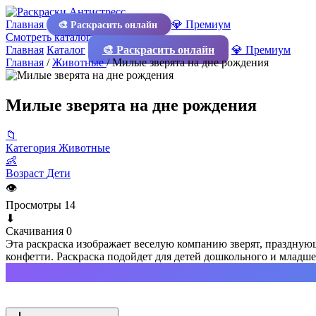
Главная
💎 Премиум
🎨 Раскрасить онлайн
Смотреть каталог
Главная
Каталог
🎨 Раскрасить онлайн
💎 Премиум
Главная
/
Животные
/
Милые зверята на дне рождения
Милые зверята на дне рождения
📁
Категория
Животные
👶
Возраст
Дети
👁
Просмотры
14
⬇
Скачивания
0
Эта раскраска изображает веселую компанию зверят, празднующи
конфетти. Раскраска подойдет для детей дошкольного и младш