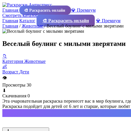
Главная
💎 Премиум
🎨 Раскрасить онлайн
Смотреть каталог
Главная
Каталог
🎨 Раскрасить онлайн
💎 Премиум
Главная
/
Животные
/
Веселый боулинг с милыми зверятами
Веселый боулинг с милыми зверятами
📁
Категория
Животные
👶
Возраст
Дети
👁
Просмотры
30
⬇
Скачивания
0
Эта очаровательная раскраска перенесет вас в мир боулинга, г
Раскраска подойдет для детей от 6 лет и старше, которые люб