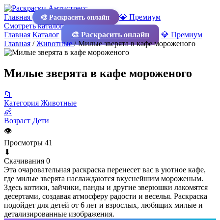
Главная
💎 Премиум
🎨 Раскрасить онлайн
Смотреть каталог
Главная
Каталог
🎨 Раскрасить онлайн
💎 Премиум
Главная
/
Животные
/
Милые зверята в кафе мороженого
Милые зверята в кафе мороженого
📁
Категория
Животные
👶
Возраст
Дети
👁
Просмотры
41
⬇
Скачивания
0
Эта очаровательная раскраска перенесет вас в уютное кафе,
где милые зверята наслаждаются вкуснейшим мороженым.
Здесь котики, зайчики, панды и другие зверюшки лакомятся
десертами, создавая атмосферу радости и веселья. Раскраска
подойдет для детей от 6 лет и взрослых, любящих милые и
детализированные изображения.