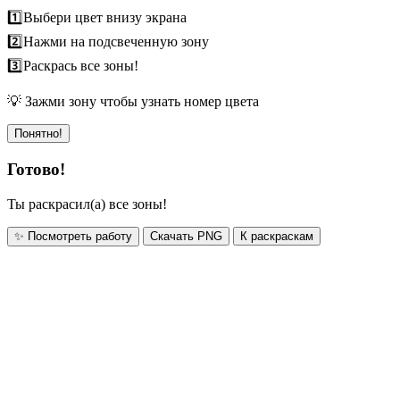
1️⃣
Выбери цвет внизу экрана
2️⃣
Нажми на подсвеченную зону
3️⃣
Раскрась все зоны!
💡 Зажми зону чтобы узнать номер цвета
Понятно!
Готово!
Ты раскрасил(а) все зоны!
✨ Посмотреть работу
Скачать PNG
К раскраскам