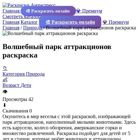
Главная
💎 Премиум
🎨 Раскрасить онлайн
Смотреть каталог
Главная
Каталог
🎨 Раскрасить онлайн
💎 Премиум
Главная
/
Природа
/
Волшебный парк аттракционов раскраска
Волшебный парк аттракционов
раскраска
📁
Категория
Природа
👶
Возраст
Дети
👁
Просмотры
42
⬇
Скачивания
0
Окунитесь в мир веселья с этой раскраской, изображающей
парк аттракционов, наполненный милыми животными. Здесь
есть карусели, колесо обозрения, американские горки и
множество развлечений. Раскраска подойдет для детей от 5
лет и старше, которые любят животных и аттракционы.