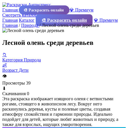
Главная
💎 Премиум
🎨 Раскрасить онлайн
Смотреть каталог
Главная
Каталог
🎨 Раскрасить онлайн
💎 Премиум
Главная
/
Природа
/
Лесной олень среди деревьев
Лесной олень среди деревьев
📁
Категория
Природа
👶
Возраст
Дети
👁
Просмотры
39
⬇
Скачивания
0
Эта раскраска изображает изящного оленя с ветвистыми
рогами, стоящего в живописном лесу. Вокруг него
раскинулись деревья, кусты и полевые цветы, создавая
атмосферу спокойствия и гармонии природы. Идеально
подойдет для детей, которые любят животных и природу, а
также для взрослых, ищущих умиротворения.