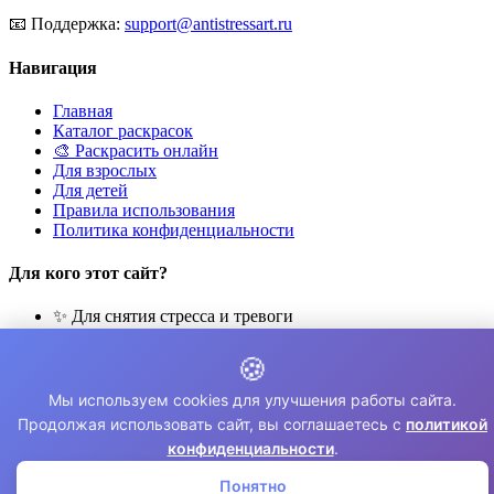
📧
Поддержка:
support@antistressart.ru
Навигация
Главная
Каталог раскрасок
🎨 Раскрасить онлайн
Для взрослых
Для детей
Правила использования
Политика конфиденциальности
Для кого этот сайт?
✨ Для снятия стресса и тревоги
🎨 Для развития креативности
🧘 Для медитации и расслабления
🍪
👨‍👩‍👧‍👦 Для семейного досуга
Мы используем cookies для улучшения работы сайта.
© 2026 Раскраски Антистресс. Все права защищены.
Продолжая использовать сайт, вы соглашаетесь с
политикой
конфиденциальности
.
⚠️ Все раскраски для личного использования. Коммерческое
использование запрещено.
Понятно