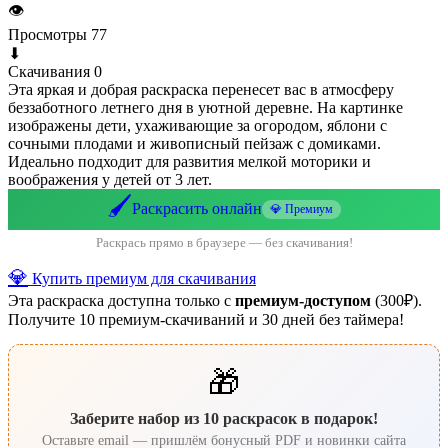
👁
Просмотры
77
⬇
Скачивания
0
Эта яркая и добрая раскраска перенесет вас в атмосферу
беззаботного летнего дня в уютной деревне. На картинке
изображены дети, ухаживающие за огородом, яблони с
сочными плодами и живописный пейзаж с домиками.
Идеально подходит для развития мелкой моторики и
воображения у детей от 3 лет.
🖌️
Раскрасить онлайн
💎 Премиум
Раскрась прямо в браузере — без скачивания!
💎
Купить премиум для скачивания
Эта раскраска доступна только с
премиум-доступом
(300₽).
Получите 10 премиум-скачиваний и 30 дней без таймера!
🎁
Заберите набор из 10 раскрасок в подарок!
Оставьте email — пришлём бонусный PDF и новинки сайта