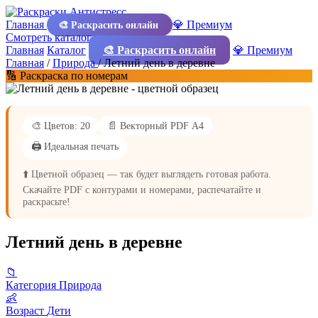
Главная
💎 Премиум
🎨 Раскрасить онлайн
Смотреть каталог
Главная
Каталог
🎨 Раскрасить онлайн
💎 Премиум
Главная
/
Природа
/
Летний день в деревне
🔢 Раскраска по номерам
🎨 Цветов: 20
📄 Векторный PDF А4
🖨️ Идеальная печать
⬆️ Цветной образец — так будет выглядеть готовая работа.
Скачайте PDF с контурами и номерами, распечатайте и
раскрасьте!
Летний день в деревне
📁
Категория
Природа
👶
Возраст
Дети