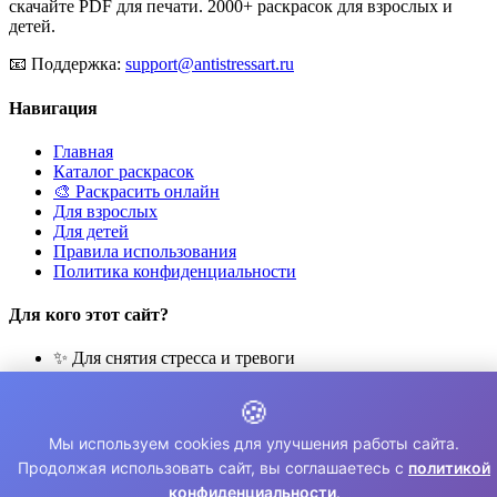
скачайте PDF для печати. 2000+ раскрасок для взрослых и
детей.
📧
Поддержка:
support@antistressart.ru
Навигация
Главная
Каталог раскрасок
🎨 Раскрасить онлайн
Для взрослых
Для детей
Правила использования
Политика конфиденциальности
Для кого этот сайт?
✨ Для снятия стресса и тревоги
🎨 Для развития креативности
🧘 Для медитации и расслабления
🍪
👨‍👩‍👧‍👦 Для семейного досуга
Мы используем cookies для улучшения работы сайта.
© 2026 Раскраски Антистресс. Все права защищены.
Продолжая использовать сайт, вы соглашаетесь с
политикой
конфиденциальности
.
⚠️ Все раскраски для личного использования. Коммерческое