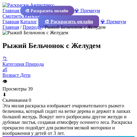
Главная
💎 Премиум
🎨 Раскрасить онлайн
Смотреть каталог
Главная
Каталог
🎨 Раскрасить онлайн
💎 Премиум
Главная
/
Природа
/
Рыжий Бельчонок с Желудем
Рыжий Бельчонок с Желудем
📁
Категория
Природа
👶
Возраст
Дети
👁
Просмотры
39
⬇
Скачивания
0
Эта милая раскраска изображает очаровательного рыжего
бельчонка, который сидит на ветке дерева и держит в лапках
большой желудь. Вокруг него разбросаны другие желуди и
дубовые листья, создавая атмосферу осеннего леса. Раскраска
прекрасно подойдет для развития мелкой моторики и
воображения у детей от 3 лет.