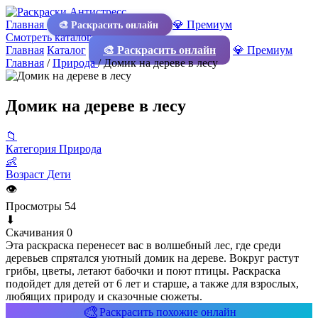
Главная
💎 Премиум
🎨 Раскрасить онлайн
Смотреть каталог
Главная
Каталог
🎨 Раскрасить онлайн
💎 Премиум
Главная
/
Природа
/
Домик на дереве в лесу
Домик на дереве в лесу
📁
Категория
Природа
👶
Возраст
Дети
👁
Просмотры
54
⬇
Скачивания
0
Эта раскраска перенесет вас в волшебный лес, где среди
деревьев спрятался уютный домик на дереве. Вокруг растут
грибы, цветы, летают бабочки и поют птицы. Раскраска
подойдет для детей от 6 лет и старше, а также для взрослых,
любящих природу и сказочные сюжеты.
🎨
Раскрасить похожие онлайн