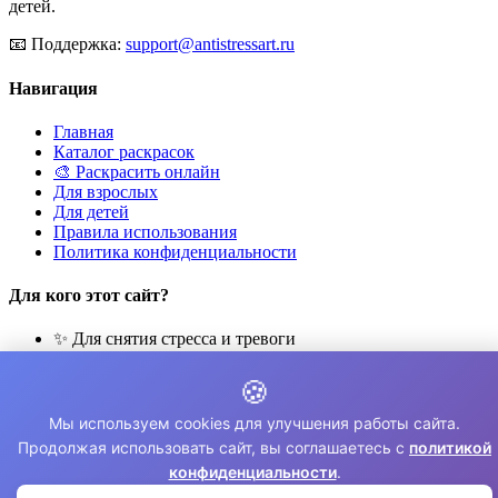
детей.
📧
Поддержка:
support@antistressart.ru
Навигация
Главная
Каталог раскрасок
🎨 Раскрасить онлайн
Для взрослых
Для детей
Правила использования
Политика конфиденциальности
Для кого этот сайт?
✨ Для снятия стресса и тревоги
🎨 Для развития креативности
🧘 Для медитации и расслабления
🍪
👨‍👩‍👧‍👦 Для семейного досуга
Мы используем cookies для улучшения работы сайта.
© 2026 Раскраски Антистресс. Все права защищены.
Продолжая использовать сайт, вы соглашаетесь с
политикой
конфиденциальности
.
⚠️ Все раскраски для личного использования. Коммерческое