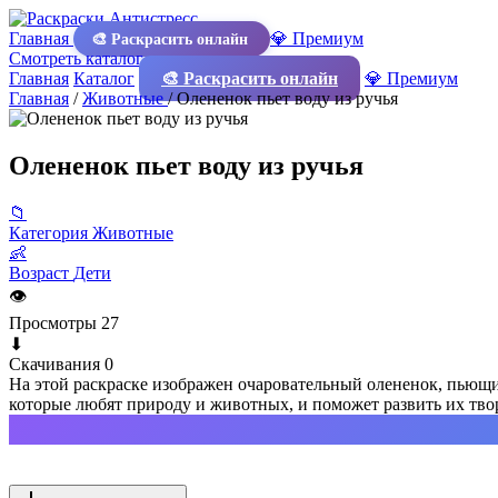
Главная
💎 Премиум
🎨 Раскрасить онлайн
Смотреть каталог
Главная
Каталог
🎨 Раскрасить онлайн
💎 Премиум
Главная
/
Животные
/
Олененок пьет воду из ручья
Олененок пьет воду из ручья
📁
Категория
Животные
👶
Возраст
Дети
👁
Просмотры
27
⬇
Скачивания
0
На этой раскраске изображен очаровательный олененок, пьющий 
которые любят природу и животных, и поможет развить их творч