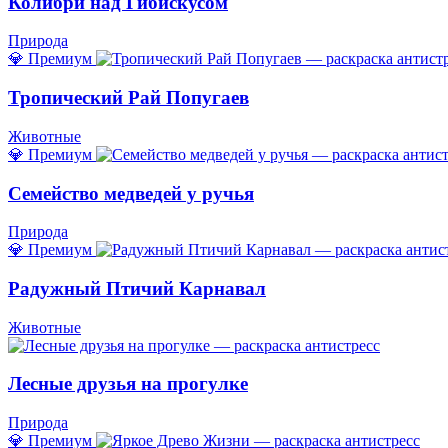
Колибри над Гибискусом
Природа
💎 Премиум
Тропический Рай Попугаев
Животные
💎 Премиум
Семейство медведей у ручья
Природа
💎 Премиум
Радужный Птичий Карнавал
Животные
Лесные друзья на прогулке
Природа
💎 Премиум