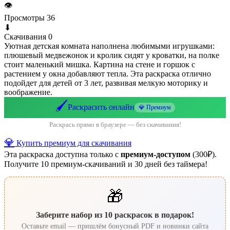
👁
Просмотры
36
⬇
Скачивания
0
Уютная детская комната наполнена любимыми игрушками:
плюшевый медвежонок и кролик сидят у кроватки, на полке
стоит маленький мишка. Картина на стене и горшок с
растением у окна добавляют тепла. Эта раскраска отлично
подойдет для детей от 3 лет, развивая мелкую моторику и
воображение.
🖌️
Раскрасить онлайн
💎 Премиум
Раскрась прямо в браузере — без скачивания!
💎
Купить премиум для скачивания
Эта раскраска доступна только с
премиум-доступом
(300₽).
Получите 10 премиум-скачиваний и 30 дней без таймера!
🎁
Заберите набор из 10 раскрасок в подарок!
Оставьте email — пришлём бонусный PDF и новинки сайта