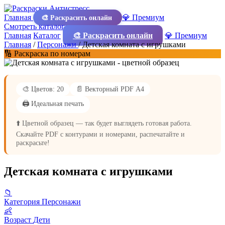
Главная
💎 Премиум
🎨 Раскрасить онлайн
Смотреть каталог
Главная
Каталог
🎨 Раскрасить онлайн
💎 Премиум
Главная
/
Персонажи
/
Детская комната с игрушками
🔢 Раскраска по номерам
🎨 Цветов: 20
📄 Векторный PDF А4
🖨️ Идеальная печать
⬆️ Цветной образец — так будет выглядеть готовая работа.
Скачайте PDF с контурами и номерами, распечатайте и
раскрасьте!
Детская комната с игрушками
📁
Категория
Персонажи
👶
Возраст
Дети