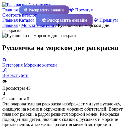
Главная
💎 Премиум
🎨 Раскрасить онлайн
Смотреть каталог
Главная
Каталог
🎨 Раскрасить онлайн
💎 Премиум
Главная
/
Морские жители
/
Русалочка на морском дне
раскраска
Русалочка на морском дне раскраска
📁
Категория
Морские жители
👶
Возраст
Дети
👁
Просмотры
45
⬇
Скачивания
0
Эта очаровательная раскраска изображает милую русалочку,
сидящую на камне в окружении морских обитателей. Вокруг
плавают рыбки, а рядом резвится морской конёк. Раскраска
подойдет для детей, любящих сказки о русалках и морские
приключения, а также для развития мелкой моторики и