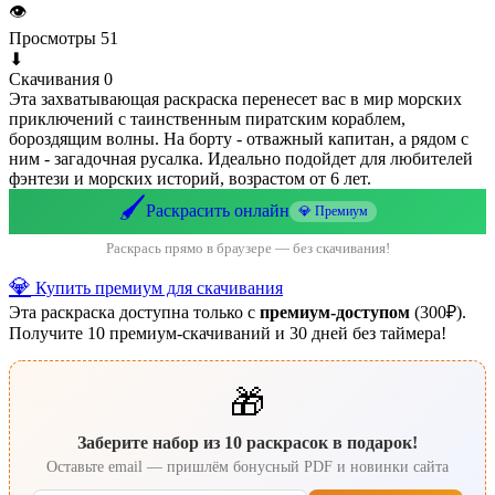
👁
Просмотры
51
⬇
Скачивания
0
Эта захватывающая раскраска перенесет вас в мир морских
приключений с таинственным пиратским кораблем,
бороздящим волны. На борту - отважный капитан, а рядом с
ним - загадочная русалка. Идеально подойдет для любителей
фэнтези и морских историй, возрастом от 6 лет.
🖌️
Раскрасить онлайн
💎 Премиум
Раскрась прямо в браузере — без скачивания!
💎
Купить премиум для скачивания
Эта раскраска доступна только с
премиум-доступом
(300₽).
Получите 10 премиум-скачиваний и 30 дней без таймера!
🎁
Заберите набор из 10 раскрасок в подарок!
Оставьте email — пришлём бонусный PDF и новинки сайта