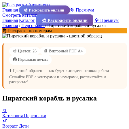
Главная
💎 Премиум
🎨 Раскрасить онлайн
Смотреть каталог
Главная
Каталог
🎨 Раскрасить онлайн
💎 Премиум
Главная
/
Персонажи
/
Пиратский корабль и русалка
🔢 Раскраска по номерам
🎨 Цветов: 26
📄 Векторный PDF А4
🖨️ Идеальная печать
⬆️ Цветной образец — так будет выглядеть готовая работа.
Скачайте PDF с контурами и номерами, распечатайте и
раскрасьте!
Пиратский корабль и русалка
📁
Категория
Персонажи
👶
Возраст
Дети