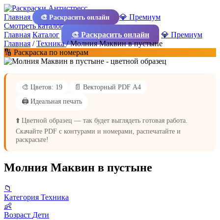
Главная
💎 Премиум
🎨 Раскрасить онлайн
Смотреть каталог
Главная
Каталог
🎨 Раскрасить онлайн
💎 Премиум
Главная
/
Техника
/
Молния Маквин в пустыне
🔢 Раскраска по номерам
🎨 Цветов: 19
📄 Векторный PDF А4
🖨️ Идеальная печать
⬆️ Цветной образец — так будет выглядеть готовая работа.
Скачайте PDF с контурами и номерами, распечатайте и
раскрасьте!
Молния Маквин в пустыне
📁
Категория
Техника
👶
Возраст
Дети