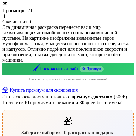
👁
Просмотры
71
⬇
Скачивания
0
Эта динамичная раскраска перенесет вас в мир
захватывающих автомобильных гонок по живописной
пустыне. На картинке изображены знаменитые герои
мультфильма Тачки, мчащиеся по песчаной трассе среди скал
и кактусов. Отлично подойдет для поклонников скорости и
приключений, а также для детей от 3 лет, которые любят
машинки.
🖌️
Раскрасить онлайн
💎 Премиум
Раскрась прямо в браузере — без скачивания!
💎
Купить премиум для скачивания
Эта раскраска доступна только с
премиум-доступом
(300₽).
Получите 10 премиум-скачиваний и 30 дней без таймера!
🎁
Заберите набор из 10 раскрасок в подарок!