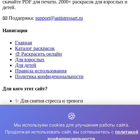
скачайте PDF для печати. 2000+ раскрасок для взрослых и
детей.
📧
Поддержка:
support@antistressart.ru
Навигация
Главная
Каталог раскрасок
🎨 Раскрасить онлайн
Для взрослых
Для детей
Правила использования
Политика конфиденциальности
Для кого этот сайт?
✨ Для снятия стресса и тревоги
🎨 Для развития креативности
🧘 Для медитации и расслабления
🍪
👨‍👩‍👧‍👦 Для семейного досуга
Мы используем cookies для улучшения работы сайта.
© 2026 Раскраски Антистресс. Все права защищены.
Продолжая использовать сайт, вы соглашаетесь с
политикой
конфиденциальности
.
⚠️ Все раскраски для личного использования. Коммерческое