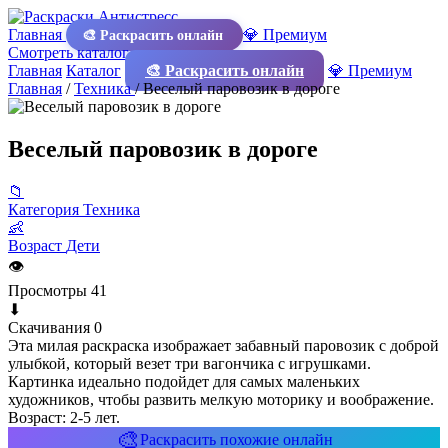
Главная
💎 Премиум
🎨 Раскрасить онлайн
Смотреть каталог
Главная
Каталог
🎨 Раскрасить онлайн
💎 Премиум
Главная
/
Техника
/
Веселый паровозик в дороге
Веселый паровозик в дороге
📁
Категория
Техника
👶
Возраст
Дети
👁
Просмотры
41
⬇
Скачивания
0
Эта милая раскраска изображает забавный паровозик с доброй
улыбкой, который везет три вагончика с игрушками.
Картинка идеально подойдет для самых маленьких
художников, чтобы развить мелкую моторику и воображение.
Возраст: 2-5 лет.
🎨
Раскрасить похожие онлайн