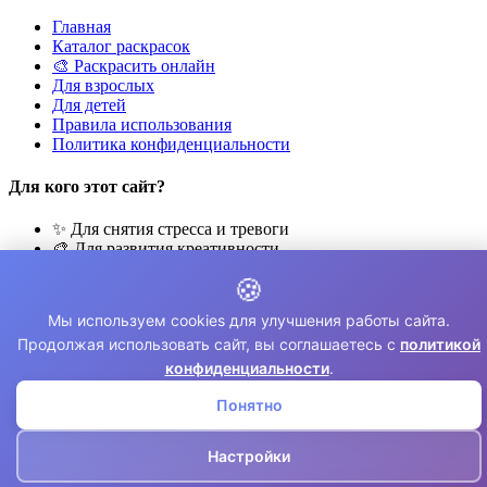
Главная
Каталог раскрасок
🎨 Раскрасить онлайн
Для взрослых
Для детей
Правила использования
Политика конфиденциальности
Для кого этот сайт?
✨ Для снятия стресса и тревоги
🎨 Для развития креативности
🧘 Для медитации и расслабления
🍪
👨‍👩‍👧‍👦 Для семейного досуга
Мы используем cookies для улучшения работы сайта.
© 2026 Раскраски Антистресс. Все права защищены.
Продолжая использовать сайт, вы соглашаетесь с
политикой
⚠️ Все раскраски для личного использования. Коммерческое
конфиденциальности
.
использование запрещено.
Понятно
Настройки