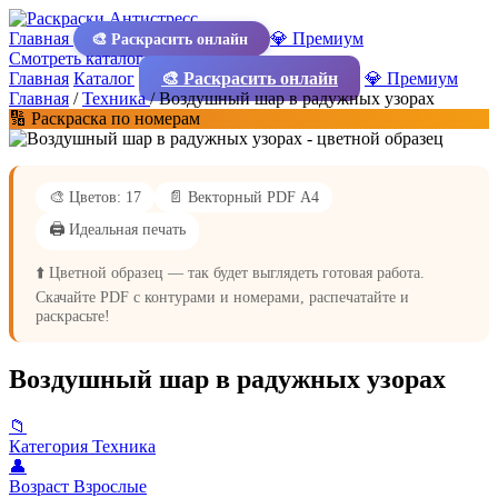
Главная
💎 Премиум
🎨 Раскрасить онлайн
Смотреть каталог
Главная
Каталог
🎨 Раскрасить онлайн
💎 Премиум
Главная
/
Техника
/
Воздушный шар в радужных узорах
🔢 Раскраска по номерам
🎨 Цветов: 17
📄 Векторный PDF А4
🖨️ Идеальная печать
⬆️ Цветной образец — так будет выглядеть готовая работа.
Скачайте PDF с контурами и номерами, распечатайте и
раскрасьте!
Воздушный шар в радужных узорах
📁
Категория
Техника
👤
Возраст
Взрослые