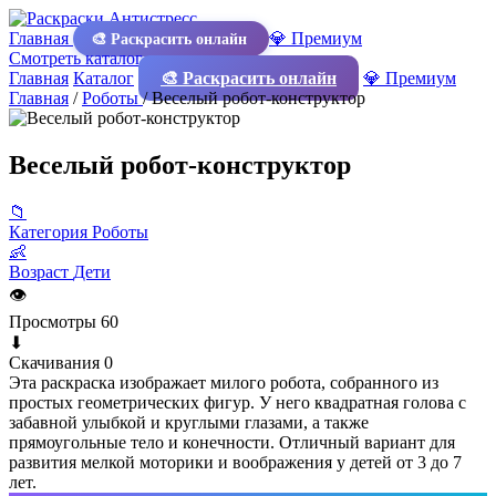
Главная
💎 Премиум
🎨 Раскрасить онлайн
Смотреть каталог
Главная
Каталог
🎨 Раскрасить онлайн
💎 Премиум
Главная
/
Роботы
/
Веселый робот-конструктор
Веселый робот-конструктор
📁
Категория
Роботы
👶
Возраст
Дети
👁
Просмотры
60
⬇
Скачивания
0
Эта раскраска изображает милого робота, собранного из
простых геометрических фигур. У него квадратная голова с
забавной улыбкой и круглыми глазами, а также
прямоугольные тело и конечности. Отличный вариант для
развития мелкой моторики и воображения у детей от 3 до 7
лет.