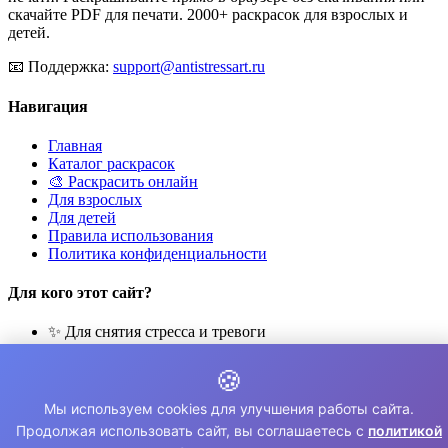
скачайте PDF для печати. 2000+ раскрасок для взрослых и
детей.
📧
Поддержка:
support@antistressart.ru
Навигация
Главная
Каталог раскрасок
🎨 Раскрасить онлайн
Для взрослых
Для детей
Правила использования
Политика конфиденциальности
Для кого этот сайт?
✨ Для снятия стресса и тревоги
🎨 Для развития креативности
🧘 Для медитации и расслабления
🍪
👨‍👩‍👧‍👦 Для семейного досуга
Мы используем cookies для улучшения работы сайта.
© 2026 Раскраски Антистресс. Все права защищены.
Продолжая использовать сайт, вы соглашаетесь с
политикой