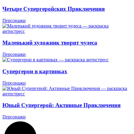
Четыре Супергеройских Приключения
Персонажи
Маленький художник творит чудеса
Персонажи
Супергерои в картинках
Персонажи
Юный Супергерой: Активные Приключения
Персонажи