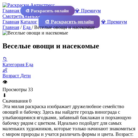
Главная
💎 Премиум
🎨 Раскрасить онлайн
Смотреть каталог
Главная
Каталог
🎨 Раскрасить онлайн
💎 Премиум
Главная
/
Еда
/
Веселые овощи и насекомые
Веселые овощи и насекомые
📁
Категория
Еда
👶
Возраст
Дети
👁
Просмотры
33
⬇
Скачивания
0
Эта милая раскраска изображает дружелюбное семейство
овощей и бабочку. Здесь вы найдете гроздь винограда с
улыбающимися ягодками, забавный баклажан и порхающую
бабочку рядом с цветком. Идеально подойдет для самых
маленьких художников, которые только начинают знакомиться
с миром природы и учатся различать формы и цвета. Возраст: