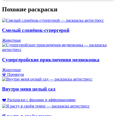
Похожие раскраски
Смелый слонёнок-супергерой
Животные
Супергеройские приключения медвежонка
Животные
💎 Премиум
Внутри меня целый сад
❤️ Раскраски с фразами и аффирмациями