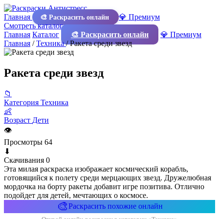
Главная
💎 Премиум
🎨 Раскрасить онлайн
Смотреть каталог
Главная
Каталог
🎨 Раскрасить онлайн
💎 Премиум
Главная
/
Техника
/
Ракета среди звезд
Ракета среди звезд
📁
Категория
Техника
👶
Возраст
Дети
👁
Просмотры
64
⬇
Скачивания
0
Эта милая раскраска изображает космический корабль,
готовящийся к полету среди мерцающих звезд. Дружелюбная
мордочка на борту ракеты добавит игре позитива. Отлично
подойдет для детей, мечтающих о космосе.
🎨
Раскрасить похожие онлайн