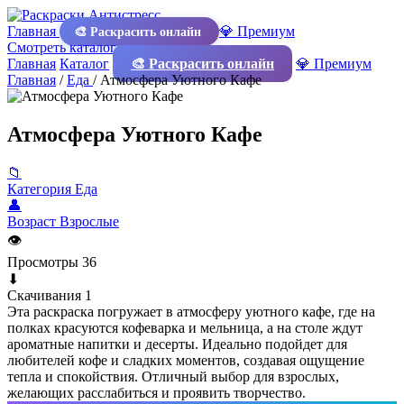
Главная
💎 Премиум
🎨 Раскрасить онлайн
Смотреть каталог
Главная
Каталог
🎨 Раскрасить онлайн
💎 Премиум
Главная
/
Еда
/
Атмосфера Уютного Кафе
Атмосфера Уютного Кафе
📁
Категория
Еда
👤
Возраст
Взрослые
👁
Просмотры
36
⬇
Скачивания
1
Эта раскраска погружает в атмосферу уютного кафе, где на
полках красуются кофеварка и мельница, а на столе ждут
ароматные напитки и десерты. Идеально подойдет для
любителей кофе и сладких моментов, создавая ощущение
тепла и спокойствия. Отличный выбор для взрослых,
желающих расслабиться и проявить творчество.