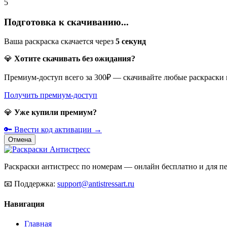
5
Подготовка к скачиванию...
Ваша раскраска скачается через
5
секунд
💎
Хотите скачивать без ожидания?
Премиум-доступ всего за 300₽ — скачивайте любые раскраски
Получить премиум-доступ
💎
Уже купили премиум?
🔑 Ввести код активации →
Отмена
Раскраски антистресс по номерам — онлайн бесплатно и для печ
📧
Поддержка:
support@antistressart.ru
Навигация
Главная