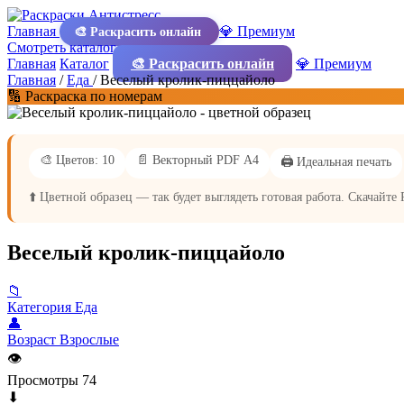
Главная
💎 Премиум
🎨 Раскрасить онлайн
Смотреть каталог
Главная
Каталог
🎨 Раскрасить онлайн
💎 Премиум
Главная
/
Еда
/
Веселый кролик-пиццайоло
🔢 Раскраска по номерам
🎨 Цветов: 10
📄 Векторный PDF А4
🖨️ Идеальная печать
⬆️ Цветной образец — так будет выглядеть готовая работа. Скачайте
Веселый кролик-пиццайоло
📁
Категория
Еда
👤
Возраст
Взрослые
👁
Просмотры
74
⬇