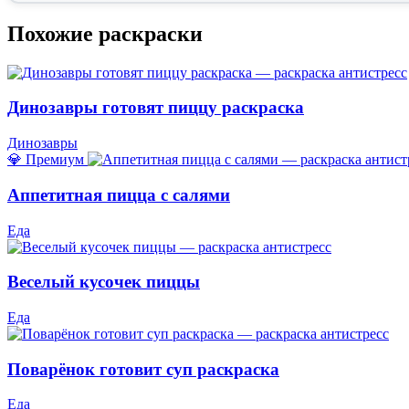
Похожие раскраски
Динозавры готовят пиццу раскраска
Динозавры
💎 Премиум
Аппетитная пицца с салями
Еда
Веселый кусочек пиццы
Еда
Поварёнок готовит суп раскраска
Еда