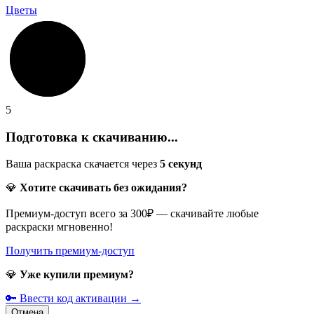
Цветы
5
Подготовка к скачиванию...
Ваша раскраска скачается через
5
секунд
💎
Хотите скачивать без ожидания?
Премиум-доступ всего за 300₽ — скачивайте любые
раскраски мгновенно!
Получить премиум-доступ
💎
Уже купили премиум?
🔑 Ввести код активации →
Отмена