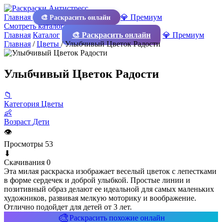
Главная
💎 Премиум
🎨 Раскрасить онлайн
Смотреть каталог
Главная
Каталог
🎨 Раскрасить онлайн
💎 Премиум
Главная
/
Цветы
/
Улыбчивый Цветок Радости
Улыбчивый Цветок Радости
📁
Категория
Цветы
👶
Возраст
Дети
👁
Просмотры
53
⬇
Скачивания
0
Эта милая раскраска изображает веселый цветок с лепестками
в форме сердечек и доброй улыбкой. Простые линии и
позитивный образ делают ее идеальной для самых маленьких
художников, развивая мелкую моторику и воображение.
Отлично подойдет для детей от 3 лет.
🎨
Раскрасить похожие онлайн