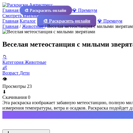
Главная
💎 Премиум
🎨 Раскрасить онлайн
Смотреть каталог
Главная
Каталог
🎨 Раскрасить онлайн
💎 Премиум
Главная
/
Животные
/
Веселая метеостанция с милыми зверята
Веселая метеостанция с милыми зверя
📁
Категория
Животные
👶
Возраст
Дети
👁
Просмотры
23
⬇
Скачивания
0
Эта раскраска изображает забавную метеостанцию, полную мил
измерения температуры, ветра и осадков. Раскраска подойдет д