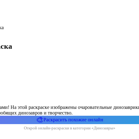
ка
аска
ми! На этой раскраске изображены очаровательные динозаврики
 любящих динозавров и творчество.
🎨
Раскрасить похожие онлайн
Открой онлайн-раскраски в категории «Динозавры»