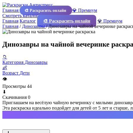
Главная
💎 Премиум
🎨 Раскрасить онлайн
Смотреть каталог
Главная
Каталог
🎨 Раскрасить онлайн
💎 Премиум
Главная
/
Динозавры
/
Динозавры на чайной вечеринке раскрас
Динозавры на чайной вечеринке раскр
📁
Категория
Динозавры
👶
Возраст
Дети
👁
Просмотры
44
⬇
Скачивания
0
Приглашаем на весёлую чайную вечеринку с милыми динозавра
Эта раскраска идеально подойдет для детей от 5 лет и старше,