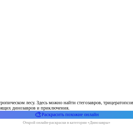
тропическом лесу. Здесь можно найти стегозавров, трицератопс
юбящих динозавров и приключения.
🎨
Раскрасить похожие онлайн
Открой онлайн-раскраски в категории «Динозавры»