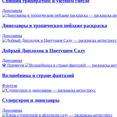
Спящий трицератопс в уютном гнезде
Динозавры
Динозавры в тропическом пейзаже раскраска
Динозавры
Добрый Диплодок в Цветущем Саду
Динозавры
💎 Премиум
Волшебница в стране фантазий
Фэнтези
Супергерои и динозавры
Динозавры