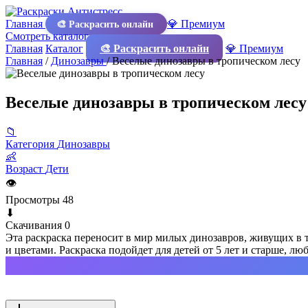
Главная
💎 Премиум
🎨 Раскрасить онлайн
Смотреть каталог
Главная
Каталог
🎨 Раскрасить онлайн
💎 Премиум
Главная
/
Динозавры
/
Веселые динозавры в тропическом лесу
Веселые динозавры в тропическом лесу
📁
Категория
Динозавры
👶
Возраст
Дети
👁
Просмотры
48
⬇
Скачивания
0
Эта раскраска переносит в мир милых динозавров, живущих в 
и цветами. Раскраска подойдет для детей от 5 лет и старше, л