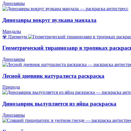
Динозавры
Динозавры вокруг вулкана мандала
Мандалы
💎 Премиум
Геометрический тираннозавр в тропиках раскрас
Динозавры
Лесной дневник натуралиста раскраска
Природа
Динозаврик вылупляется из яйца раскраска
Динозавры