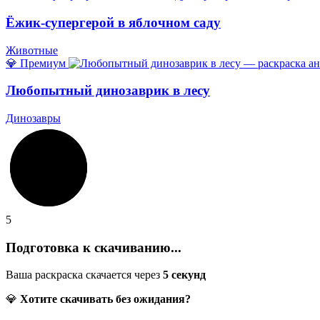
Ёжик-супергерой в яблочном саду
Животные
💎 Премиум
Любопытный динозаврик в лесу
Динозавры
5
Подготовка к скачиванию...
Ваша раскраска скачается через
5
секунд
💎
Хотите скачивать без ожидания?