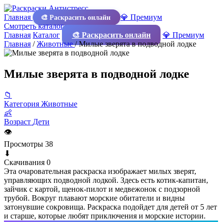
Главная
💎 Премиум
🎨 Раскрасить онлайн
Смотреть каталог
Главная
Каталог
🎨 Раскрасить онлайн
💎 Премиум
Главная
/
Животные
/
Милые зверята в подводной лодке
Милые зверята в подводной лодке
📁
Категория
Животные
👶
Возраст
Дети
👁
Просмотры
38
⬇
Скачивания
0
Эта очаровательная раскраска изображает милых зверят,
управляющих подводной лодкой. Здесь есть котик-капитан,
зайчик с картой, щенок-пилот и медвежонок с подзорной
трубой. Вокруг плавают морские обитатели и видны
затонувшие сокровища. Раскраска подойдет для детей от 5 лет
и старше, которые любят приключения и морские истории.