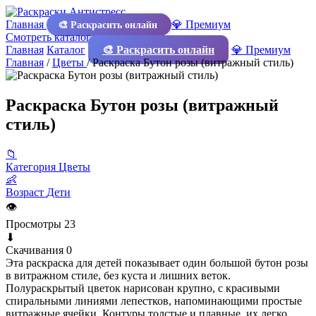
Главная
💎 Премиум
🎨 Раскрасить онлайн
Смотреть каталог
Главная
Каталог
🎨 Раскрасить онлайн
💎 Премиум
Главная
/
Цветы
/
Раскраска Бутон розы (витражный стиль)
Раскраска Бутон розы (витражный
стиль)
📁
Категория
Цветы
👶
Возраст
Дети
👁
Просмотры
23
⬇
Скачивания
0
Эта раскраска для детей показывает один большой бутон розы
в витражном стиле, без куста и лишних веток.
Полураскрытый цветок нарисован крупно, с красивыми
спиральными линиями лепестков, напоминающими простые
витражные ячейки. Контуры толстые и плавные, их легко