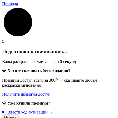
Природа
5
Подготовка к скачиванию...
Ваша раскраска скачается через
5
секунд
💎
Хотите скачивать без ожидания?
Премиум-доступ всего за 300₽ — скачивайте любые
раскраски мгновенно!
Получить премиум-доступ
💎
Уже купили премиум?
🔑 Ввести код активации →
Отмена