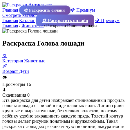
Главная
💎 Премиум
🎨 Раскрасить онлайн
Смотреть каталог
Главная
Каталог
🎨 Раскрасить онлайн
💎 Премиум
Главная
/
Животные
/
Раскраска Голова лошади
Раскраска Голова лошади
📁
Категория
Животные
👶
Возраст
Дети
👁
Просмотры
16
⬇
Скачивания
0
Эта раскраска для детей изображает стилизованный профиль
головы лошади с гривой в виде плавных волн. Линии гривы
крупные и выразительные, без мелких волосков, поэтому
ребёнку удобно закрашивать каждую прядь. Толстый контур
головы делает рисунок понятным и дружелюбным. Такая
раскраска с лошадью развивает чувство линии, аккуратность