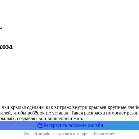
а
коза
, чьи крылья сделаны как витраж: внутри крыльев крупные ячейк
лей, чтобы ребёнок не уставал. Такая раскраска помогает разв
рыльях, создавая свой волшебный мир.
🎨
Раскрасить похожие онлайн
Открой онлайн-раскраски в категории «Насекомые»