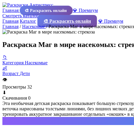
Главная
💎 Премиум
🎨 Раскрасить онлайн
Смотреть каталог
Главная
Каталог
🎨 Раскрасить онлайн
💎 Премиум
Главная
/
Насекомые
/
Раскраска Маг в мире насекомых: стрекоз
Раскраска Маг в мире насекомых: стре
📁
Категория
Насекомые
👶
Возраст
Дети
👁
Просмотры
32
⬇
Скачивания
0
Эта необычная детская раскраска показывает большую стрекозу
веточка нарисованы толстыми линиями, без лишних мелких дета
тренировать аккуратное закрашивание отдельных «окошек» в к