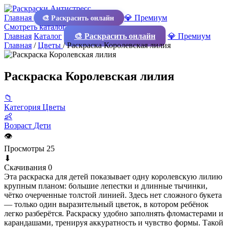
Главная
💎 Премиум
🎨 Раскрасить онлайн
Смотреть каталог
Главная
Каталог
🎨 Раскрасить онлайн
💎 Премиум
Главная
/
Цветы
/
Раскраска Королевская лилия
Раскраска Королевская лилия
📁
Категория
Цветы
👶
Возраст
Дети
👁
Просмотры
25
⬇
Скачивания
0
Эта раскраска для детей показывает одну королевскую лилию
крупным планом: большие лепестки и длинные тычинки,
чётко очерченные толстой линией. Здесь нет сложного букета
— только один выразительный цветок, в котором ребёнок
легко разберётся. Раскраску удобно заполнять фломастерами и
карандашами, тренируя аккуратность и чувство формы. Такой